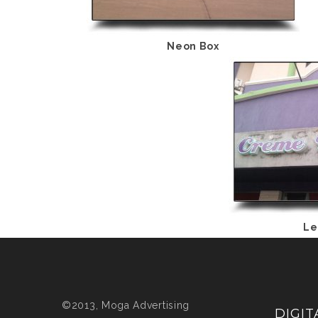
Neon Box
Le
©2013, Moga Advertising
DIGIT