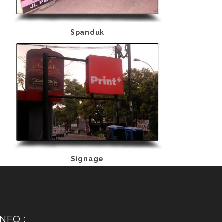
Spanduk
Signage
NFO :