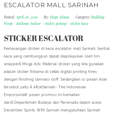
ESCALATOR MALL SARINAH
Posted:
April 28, 2016
By:
Moga Admin
Category:
Building
Wrap
/
Reklame Indoor
/
sticker gedung
/
sticker kaca
STICKER ESCALATOR
Pemasangan sticker di kaca escalator mall Sarinah, bentuk
kaca yang cembungpun dapat diaplikasikan oleh tim
wrapperÂ
Moga Adv.
Material sticker yang kita gunakan
adalah sticker Ritrama di cetak digital printing hires
dengan finishing laminasi doff. Sedangkan isi pesan iklan
tersebut yaitu Â â€œSarinah- The Indonesian
Emporiumâ€ pesan promosi ini berkaitan
dariÂ Departemen Budaya dan Pariwisata dalam acara
December Spirits With Sarinah mengukuhkan Sarinah