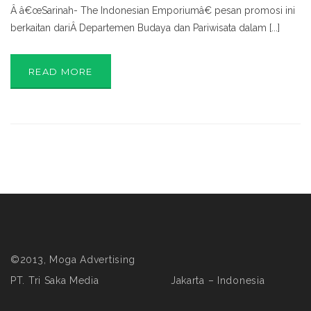
Â â€œSarinah- The Indonesian Emporiumâ€ pesan promosi ini
berkaitan dariÂ Departemen Budaya dan Pariwisata dalam [...]
READ MORE
©2013, Moga Advertising
PT. Tri Saka Media Jakarta – Indonesia