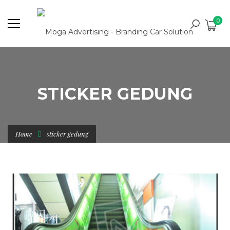
0
STICKER GEDUNG
Home
sticker gedung