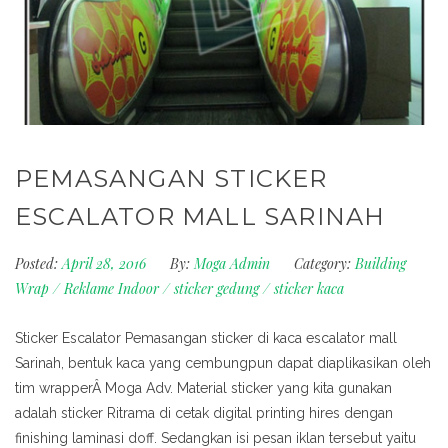
PEMASANGAN STICKER
ESCALATOR MALL SARINAH
Posted:
April 28, 2016
By:
Moga Admin
Category:
Building
Wrap
/
Reklame Indoor
/
sticker gedung
/
sticker kaca
Sticker Escalator Pemasangan sticker di kaca escalator mall
Sarinah, bentuk kaca yang cembungpun dapat diaplikasikan oleh
tim wrapperÂ Moga Adv. Material sticker yang kita gunakan
adalah sticker Ritrama di cetak digital printing hires dengan
finishing laminasi doff. Sedangkan isi pesan iklan tersebut yaitu